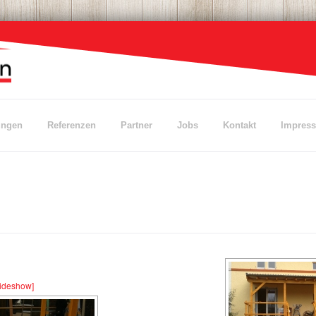
ungen
Referenzen
Partner
Jobs
Kontakt
Impres
lideshow]