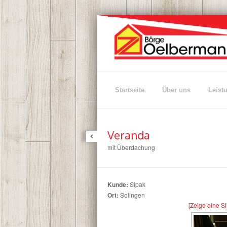
Startseite
Über uns
Leist
Veranda
mit Überdachung
Kunde:
Sipak
Ort:
Solingen
[Zeige eine S